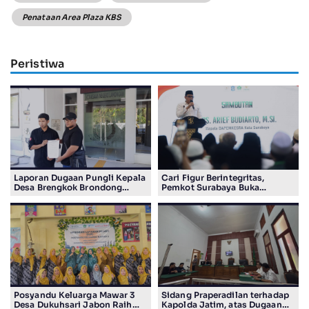
Penataan Area Plaza KBS
Peristiwa
Laporan Dugaan Pungli Kepala
Cari Figur Berintegritas,
Desa Brengkok Brondong
Pemkot Surabaya Buka
Resmi Diterima Kejari
Pendaftaran Calon Pimpinan
Lamongan
BAZNAS Periode 2026–2031
Posyandu Keluarga Mawar 3
Sidang Praperadilan terhadap
Desa Dukuhsari Jabon Raih
Kapolda Jatim, atas Dugaan