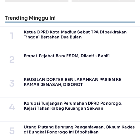
Juara Harapan 1 Lomba
Salah Tahan Pimred Surabaya
Posyandu Berprestasi Tingkat
Pagi Raditya M. Khadaffi
Jawa Timur 2026
Trending Minggu Ini
Ketua DPRD Kota Madiun Sebut TPA Diperkirakan
1
Tinggal Bertahan Dua Bulan
Empat Pejabat Baru ESDM, Dilantik Bahlil
2
KEUSILAN DOKTER BENI, ARAHKAN PASIEN KE
3
KAMAR JENASAH, DISOROT
Korupsi Tunjangan Perumahan DPRD Ponorogo,
4
Kejari Tahan Kabag Keuangan Sekwan
Utang Piutang Berujung Penganiayaan, Oknum Kades
5
di Bungkal Ponorogo Ini Dipolisikan