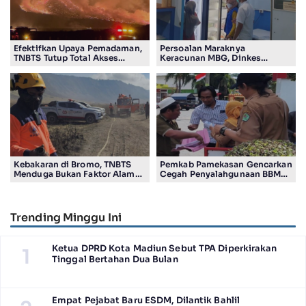
Efektifkan Upaya Pemadaman,
Persoalan Maraknya
TNBTS Tutup Total Akses
Keracunan MBG, Dinkes
Wisata Kawasan Gunung
Tulungagung Temukan
Bromo
Pelanggaran SOP
Kebakaran di Bromo, TNBTS
Pemkab Pamekasan Gencarkan
Menduga Bukan Faktor Alam
Cegah Penyalahgunaan BBM
Tapi Aktivitas Manusia
bersubsidi di Kalangan
Nelayan
Trending Minggu Ini
Ketua DPRD Kota Madiun Sebut TPA Diperkirakan
1
Tinggal Bertahan Dua Bulan
Empat Pejabat Baru ESDM, Dilantik Bahlil