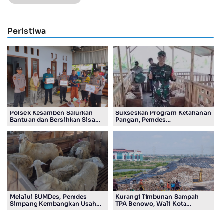
Peristiwa
Polsek Kesamben Salurkan
Sukseskan Program Ketahanan
Bantuan dan Bersihkan Sisa
Pangan, Pemdes
Insiden kebakaran Rumah
Cangkringturi Usaha Ternak
Kakek Sukatin
Kambing
Melalui BUMDes, Pemdes
Kurangi Timbunan Sampah
Simpang Kembangkan Usaha
TPA Benowo, Wali Kota
Ternak Kambing
Instruksikan ASN Surabaya
Pilah Sampah dari Rumah