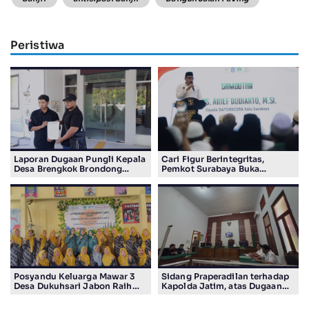
Peristiwa
Laporan Dugaan Pungli Kepala
Cari Figur Berintegritas,
Desa Brengkok Brondong
Pemkot Surabaya Buka
Resmi Diterima Kejari
Pendaftaran Calon Pimpinan
Lamongan
BAZNAS Periode 2026–2031
Posyandu Keluarga Mawar 3
Sidang Praperadilan terhadap
Desa Dukuhsari Jabon Raih
Kapolda Jatim, atas Dugaan
Juara Harapan 1 Lomba
Salah Tahan Pimred Surabaya
Posyandu Berprestasi Tingkat
Pagi Raditya M. Khadaffi