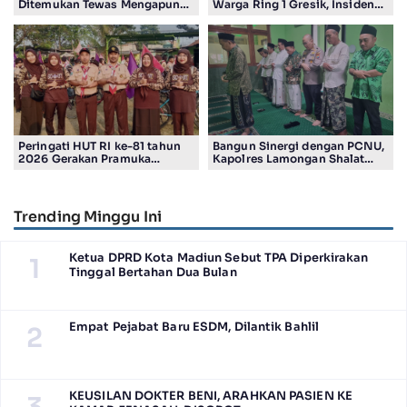
Ditemukan Tewas Mengapung
Warga Ring 1 Gresik, Insiden
di Kolam Ikan Koi
Diduga Terjadi di Smelter PT
Smelting
Peringati HUT RI ke-81 tahun
Bangun Sinergi dengan PCNU,
2026 Gerakan Pramuka
Kapolres Lamongan Shalat
Kwartir Ranting Jabon, Gelar
Ashar Berjamaah Bersama
RALLY HIKING, Trophy bergilir
Pengurus
Camat Jabon
Trending Minggu Ini
Ketua DPRD Kota Madiun Sebut TPA Diperkirakan
1
Tinggal Bertahan Dua Bulan
Empat Pejabat Baru ESDM, Dilantik Bahlil
2
KEUSILAN DOKTER BENI, ARAHKAN PASIEN KE
3