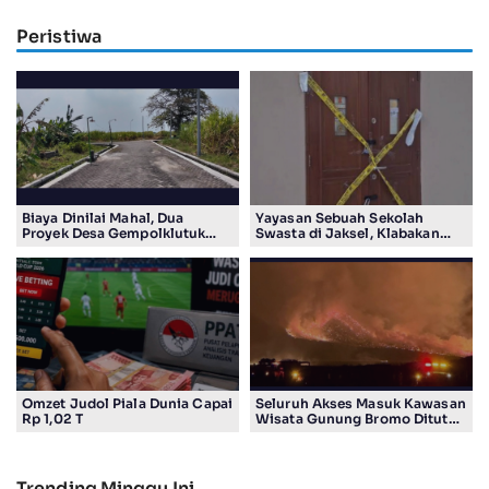
Peristiwa
Biaya Dinilai Mahal, Dua
Yayasan Sebuah Sekolah
Proyek Desa Gempolklutuk
Swasta di Jaksel, Klabakan
Diduga Jadi Ajang Korupsi
Dituding Simpan Senpi
Omzet Judol Piala Dunia Capai
Seluruh Akses Masuk Kawasan
Rp 1,02 T
Wisata Gunung Bromo Ditutup
Total
Trending Minggu Ini