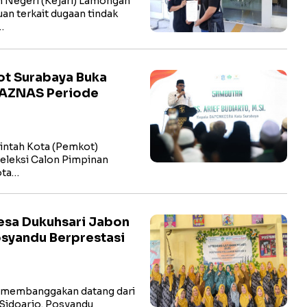
Negeri (Kejari) Lamongan
n terkait dugaan tindak
…
kot Surabaya Buka
BAZNAS Periode
ntah Kota (Pemkot)
eleksi Calon Pimpinan
ota…
esa Dukuhsari Jabon
osyandu Berprestasi
 membanggakan datang dari
Sidoarjo. Posyandu