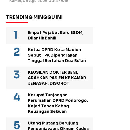
Kamis, 06 Agu 2026 00:47 WIB
TRENDING MINGGU INI
Empat Pejabat Baru ESDM,
Dilantik Bahlil
Ketua DPRD Kota Madiun
Sebut TPA Diperkirakan
Tinggal Bertahan Dua Bulan
KEUSILAN DOKTER BENI,
ARAHKAN PASIEN KE KAMAR
JENASAH, DISOROT
Korupsi Tunjangan
Perumahan DPRD Ponorogo,
Kejari Tahan Kabag
Keuangan Sekwan
Utang Piutang Berujung
Penganiayaan, Oknum Kades