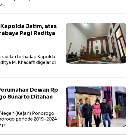
 D…
 Kapolda Jatim, atas
rabaya Pagi Raditya
radilan terhadap Kapolda
itya M. Khadaffi digelar di
 Perumahan Dewan Rp
go Sunarto Ditahan
egeri (Kejari) Ponorogo
norogo periode 2019–2024
D p…