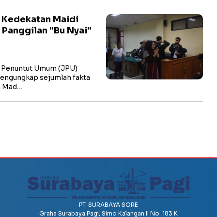
i Kedekatan Maidi
 Panggilan "Bu Nyai"
 Penuntut Umum (JPU)
engungkap sejumlah fakta
a Mad…
PT. SURABAYA SORE
Graha Surabaya Pagi, Simo Kalangan II No. 183 K