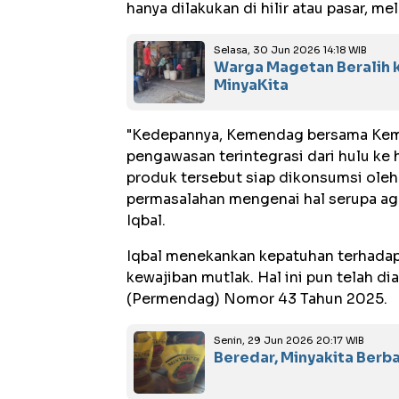
hanya dilakukan di hilir atau pasar, me
Selasa, 30 Jun 2026 14:18 WIB
Warga Magetan Beralih k
MinyaKita
"Kedepannya, Kemendag bersama Keme
pengawasan terintegrasi dari hulu ke hi
produk tersebut siap dikonsumsi ole
permasalahan mengenai hal serupa aga
Iqbal.
Iqbal menekankan kepatuhan terhadap
kewajiban mutlak. Hal ini pun telah d
(Permendag) Nomor 43 Tahun 2025.
Senin, 29 Jun 2026 20:17 WIB
Beredar, Minyakita Berba