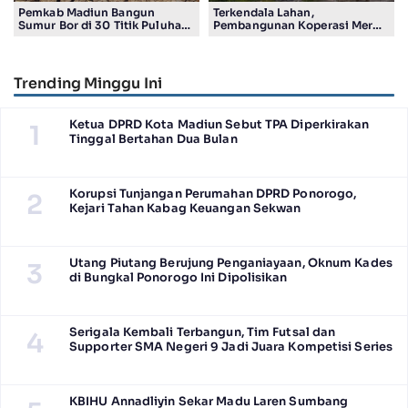
Pemkab Madiun Bangun
Terkendala Lahan,
Sumur Bor di 30 Titik Puluhan
Pembangunan Koperasi Merah
Desa Terancam Kekeringan
Putih di Madiun Baru Ada 4
Gerai
Trending Minggu Ini
Ketua DPRD Kota Madiun Sebut TPA Diperkirakan
1
Tinggal Bertahan Dua Bulan
Korupsi Tunjangan Perumahan DPRD Ponorogo,
2
Kejari Tahan Kabag Keuangan Sekwan
Utang Piutang Berujung Penganiayaan, Oknum Kades
3
di Bungkal Ponorogo Ini Dipolisikan
Serigala Kembali Terbangun, Tim Futsal dan
4
Supporter SMA Negeri 9 Jadi Juara Kompetisi Series
KBIHU Annadliyin Sekar Madu Laren Sumbang