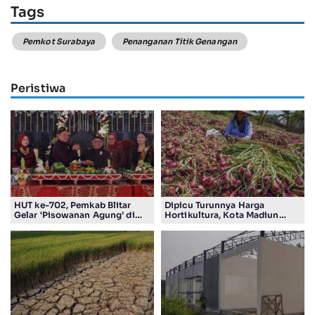
Tags
Pemkot Surabaya
Penanganan Titik Genangan
Peristiwa
HUT ke-702, Pemkab Blitar
Dipicu Turunnya Harga
Gelar ‘Pisowanan Agung’ di
Hortikultura, Kota Madiun
Pendopo Ronggo Hadi Negoro
Alami Deflasi 0,12 Persen