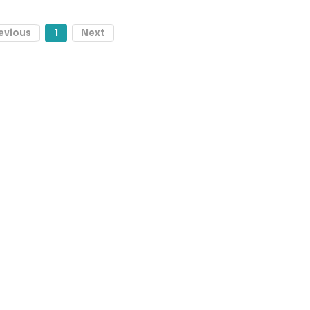
evious
1
Next