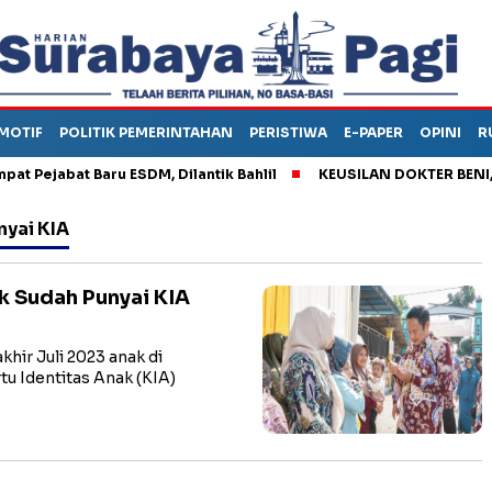
MOTIF
POLITIK PEMERINTAHAN
PERISTIWA
E-PAPER
OPINI
R
ejabat Baru ESDM, Dilantik Bahlil
KEUSILAN DOKTER BENI, ARA
nyai KIA
k Sudah Punyai KIA
ir Juli 2023 anak di
 Identitas Anak (KIA)