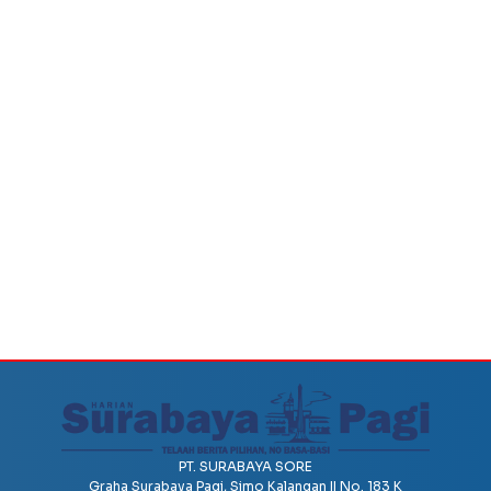
PT. SURABAYA SORE
Graha Surabaya Pagi, Simo Kalangan II No. 183 K