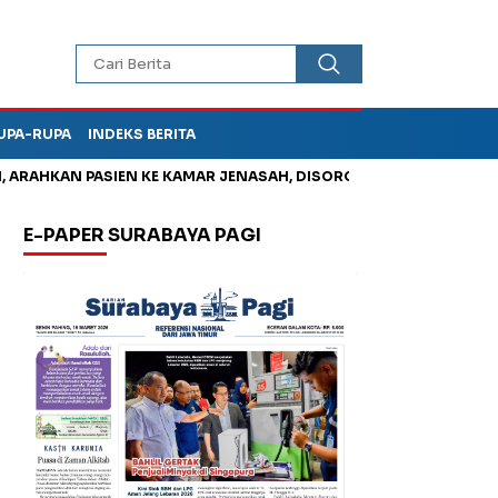
UPA-RUPA
INDEKS BERITA
AHKAN PASIEN KE KAMAR JENASAH, DISOROT
Jadi Otak Mark U
E-PAPER SURABAYA PAGI