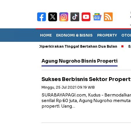
HOME
EKONOMI & BISNIS
PROPERTY
OTO
un Sebut TPA Diperkirakan Tinggal Bertahan Dua Bulan
Empat P
Agung Nugroho Bisnis Properti
Sukses Berbisnis Sektor Propert
Minggu, 25 Jul 2021 09:19 WIB
SURABAYAPAGI.com, Kudus - Bermodalkan 
senilai Rp 60 juta, Agung Nugroho memutar 
properti. Uang…