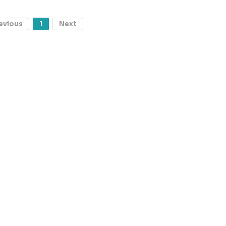
evious
1
Next