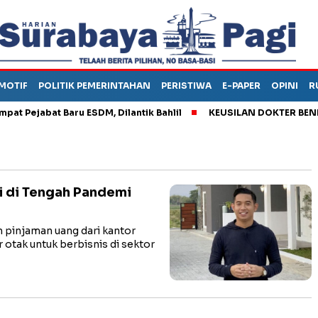
MOTIF
POLITIK PEMERINTAHAN
PERISTIWA
E-PAPER
OPINI
R
ejabat Baru ESDM, Dilantik Bahlil
KEUSILAN DOKTER BENI, AR
i di Tengah Pandemi
pinjaman uang dari kantor
otak untuk berbisnis di sektor