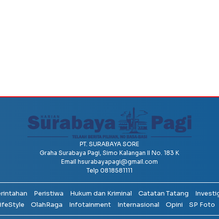
PT. SURABAYA SORE
Graha Surabaya Pagi, Simo Kalangan II No. 183 K
Email
hsurabayapagi@gmail.com
Telp 0818581111
erintahan
Peristiwa
Hukum dan Kriminal
Catatan Tatang
Investi
ifeStyle
OlahRaga
Infotainment
Internasional
Opini
SP Foto