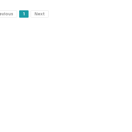
evious
1
Next