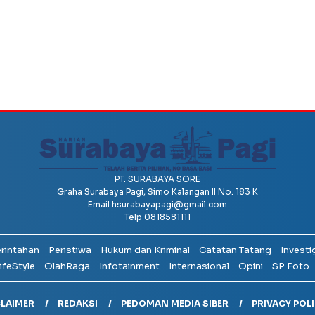
PT. SURABAYA SORE
Graha Surabaya Pagi, Simo Kalangan II No. 183 K
Email
hsurabayapagi@gmail.com
Telp 0818581111
erintahan
Peristiwa
Hukum dan Kriminal
Catatan Tatang
Investi
ifeStyle
OlahRaga
Infotainment
Internasional
Opini
SP Foto
CLAIMER
REDAKSI
PEDOMAN MEDIA SIBER
PRIVACY POL