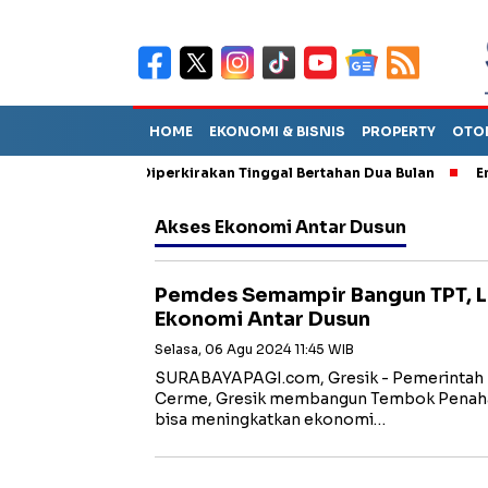
HOME
EKONOMI & BISNIS
PROPERTY
OTO
un Sebut TPA Diperkirakan Tinggal Bertahan Dua Bulan
Empat P
Akses Ekonomi Antar Dusun
Pemdes Semampir Bangun TPT, L
Ekonomi Antar Dusun
Selasa, 06 Agu 2024 11:45 WIB
SURABAYAPAGI.com, Gresik - Pemerintah
Cerme, Gresik membangun Tembok Penahan
bisa meningkatkan ekonomi…