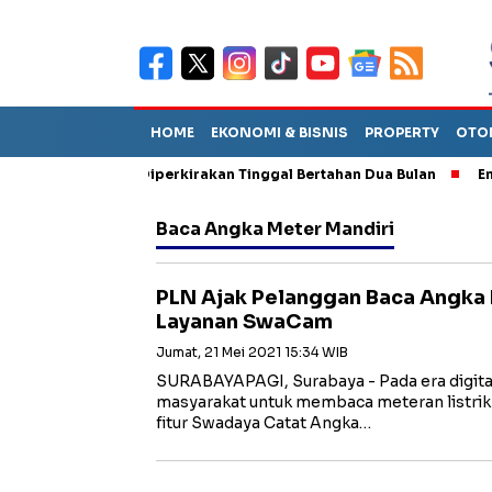
HOME
EKONOMI & BISNIS
PROPERTY
OTO
iun Sebut TPA Diperkirakan Tinggal Bertahan Dua Bulan
Empat 
Baca Angka Meter Mandiri
PLN Ajak Pelanggan Baca Angka
Layanan SwaCam
Jumat, 21 Mei 2021 15:34 WIB
SURABAYAPAGI, Surabaya - Pada era digital
masyarakat untuk membaca meteran listri
fitur Swadaya Catat Angka…