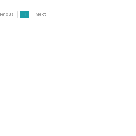
evious
1
Next