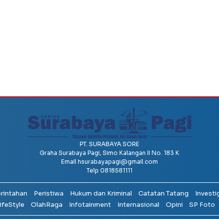
PT. SURABAYA SORE
Graha Surabaya Pagi, Simo Kalangan II No. 183 K
Email
hsurabayapagi@gmail.com
Telp 0818581111
erintahan
Peristiwa
Hukum dan Kriminal
Catatan Tatang
Investi
ifeStyle
OlahRaga
Infotainment
Internasional
Opini
SP Foto