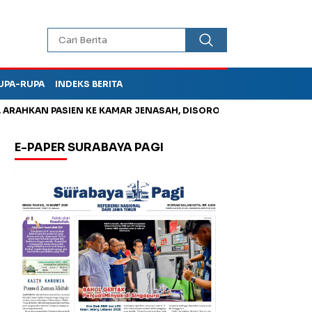
UPA-RUPA
INDEKS BERITA
AHKAN PASIEN KE KAMAR JENASAH, DISOROT
Jadi Otak Mark U
E-PAPER SURABAYA PAGI