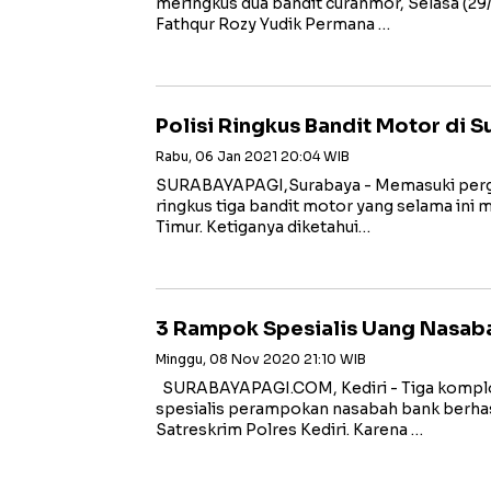
meringkus dua bandit curanmor, Selasa (29
Fathqur Rozy Yudik Permana …
Polisi Ringkus Bandit Motor di S
Rabu, 06 Jan 2021 20:04 WIB
SURABAYAPAGI,Surabaya - Memasuki pergan
ringkus tiga bandit motor yang selama ini
Timur. Ketiganya diketahui…
3 Rampok Spesialis Uang Nasaba
Minggu, 08 Nov 2020 21:10 WIB
SURABAYAPAGI.COM, Kediri - Tiga komplot
spesialis perampokan nasabah bank berhasi
Satreskrim Polres Kediri. Karena …