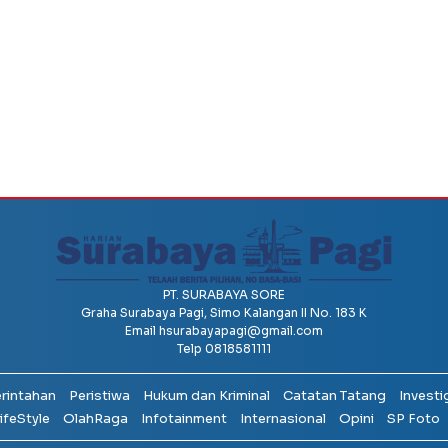
PT. SURABAYA SORE
Graha Surabaya Pagi, Simo Kalangan II No. 183 K
Email
hsurabayapagi@gmail.com
Telp 0818581111
erintahan
Peristiwa
Hukum dan Kriminal
Catatan Tatang
Investi
ifeStyle
OlahRaga
Infotainment
Internasional
Opini
SP Foto