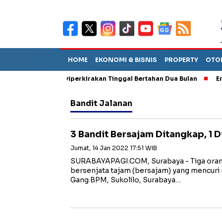
HOME
EKONOMI & BISNIS
PROPERTY
OTO
n Sebut TPA Diperkirakan Tinggal Bertahan Dua Bulan
Empat Pe
Bandit Jalanan
3 Bandit Bersajam Ditangkap, 1 
Jumat, 14 Jan 2022 17:51 WIB
SURABAYAPAGI.COM, Surabaya - Tiga oran
bersenjata tajam (bersajam) yang mencuri
Gang BPM, Sukolilo, Surabaya…