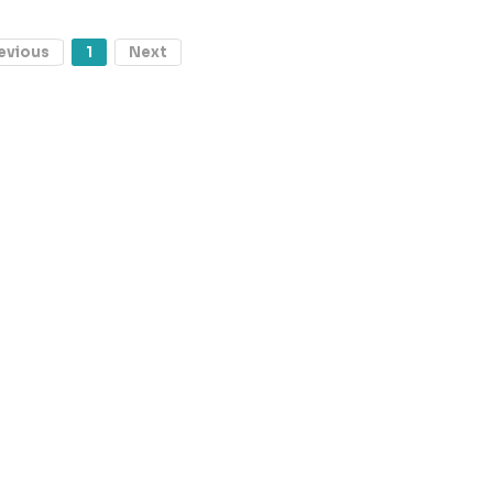
evious
1
Next