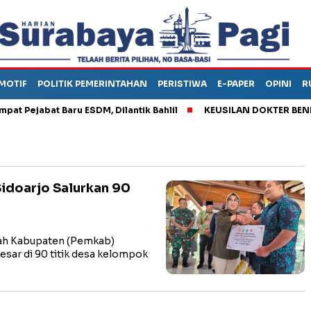
MOTIF
POLITIK PEMERINTAHAN
PERISTIWA
E-PAPER
OPINI
R
Pejabat Baru ESDM, Dilantik Bahlil
KEUSILAN DOKTER BENI, A
Sidoarjo Salurkan 90
ah Kabupaten (Pemkab)
sar di 90 titik desa kelompok