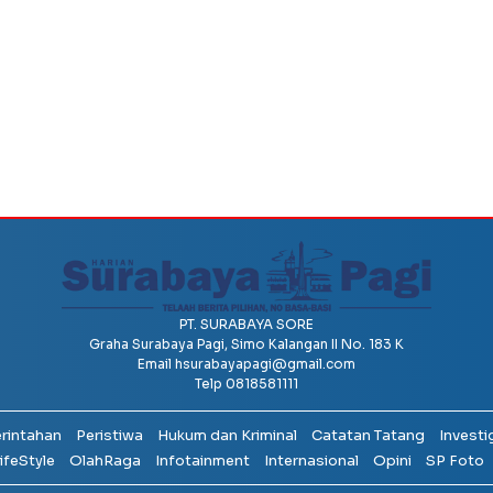
PT. SURABAYA SORE
Graha Surabaya Pagi, Simo Kalangan II No. 183 K
Email
hsurabayapagi@gmail.com
Telp 0818581111
erintahan
Peristiwa
Hukum dan Kriminal
Catatan Tatang
Investi
ifeStyle
OlahRaga
Infotainment
Internasional
Opini
SP Foto