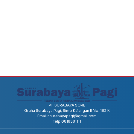
PT. SURABAYA SORE
Graha Surabaya Pagi, Simo Kalangan II No. 183 K
Email
hsurabayapagi@gmail.com
Telp 0818581111