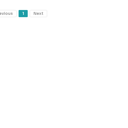
evious
1
Next