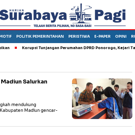
MOTIF
POLITIK PEMERINTAHAN
PERISTIWA
E-PAPER
OPINI
R
Korupsi Tunjangan Perumahan DPRD Ponorogo, Kejari Tahan
 Madiun Salurkan
ngkah mendukung
) Kabupaten Madiun gencar-