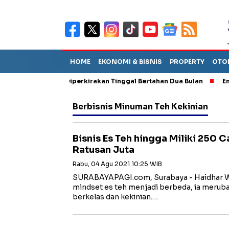
HOME
EKONOMI & BISNIS
PROPERTY
OTO
un Sebut TPA Diperkirakan Tinggal Bertahan Dua Bulan
Empat P
Berbisnis Minuman Teh Kekinian
Bisnis Es Teh hingga Miliki 250
Ratusan Juta
Rabu, 04 Agu 2021 10:25 WIB
SURABAYAPAGI.com, Surabaya - Haidhar W
mindset es teh menjadi berbeda, ia meruba
berkelas dan kekinian.…