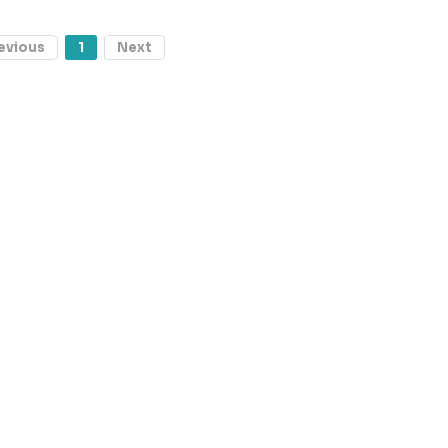
evious
1
Next