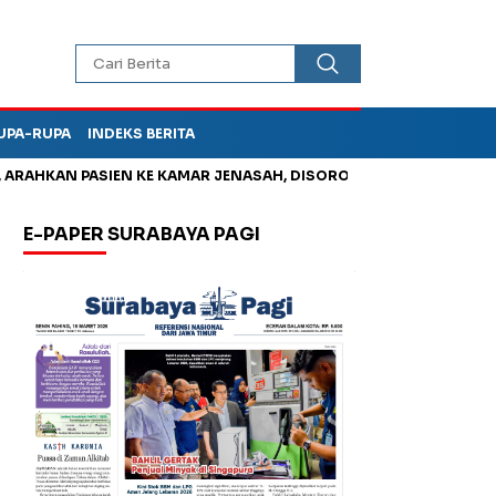
UPA-RUPA
INDEKS BERITA
HKAN PASIEN KE KAMAR JENASAH, DISOROT
Jadi Otak Mark Up
E-PAPER SURABAYA PAGI