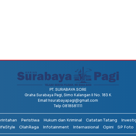
PT. SURABAYA SORE
Graha Surabaya Pagi, Simo Kalangan II No. 183 K
Email
hsurabayapagi@gmail.com
Telp 0818581111
erintahan
Peristiwa
Hukum dan Kriminal
Catatan Tatang
Investi
ifeStyle
OlahRaga
Infotainment
Internasional
Opini
SP Foto