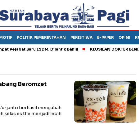
MOTIF
POLITIK PEMERINTAHAN
PERISTIWA
E-PAPER
OPINI
R
ejabat Baru ESDM, Dilantik Bahlil
KEUSILAN DOKTER BENI, ARA
 Cabang Beromzet
urjanto berhasil mengubah
h kelas es the menjadi lebih