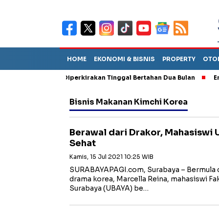
HOME
EKONOMI & BISNIS
PROPERTY
OTO
un Sebut TPA Diperkirakan Tinggal Bertahan Dua Bulan
Empat P
Bisnis Makanan Kimchi Korea
Berawal dari Drakor, Mahasiswi 
Sehat
Kamis, 15 Jul 2021 10:25 WIB
SURABAYAPAGI.com, Surabaya – Bermula 
drama korea, Marcella Reina, mahasiswi Fak
Surabaya (UBAYA) be…