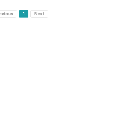
evious
1
Next