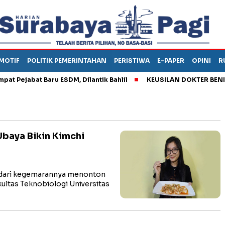
MOTIF
POLITIK PEMERINTAHAN
PERISTIWA
E-PAPER
OPINI
R
ejabat Baru ESDM, Dilantik Bahlil
KEUSILAN DOKTER BENI, AR
Ubaya Bikin Kimchi
dari kegemarannya menonton
ultas Teknobiologi Universitas