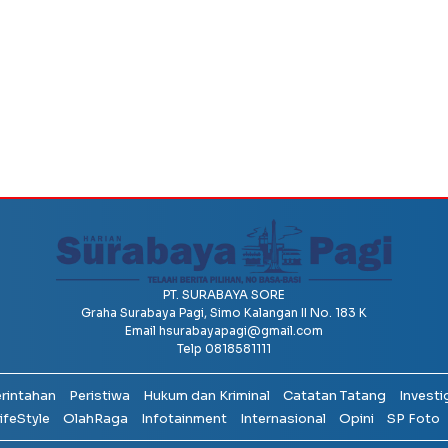
PT. SURABAYA SORE
Graha Surabaya Pagi, Simo Kalangan II No. 183 K
Email
hsurabayapagi@gmail.com
Telp 0818581111
erintahan
Peristiwa
Hukum dan Kriminal
Catatan Tatang
Investi
ifeStyle
OlahRaga
Infotainment
Internasional
Opini
SP Foto