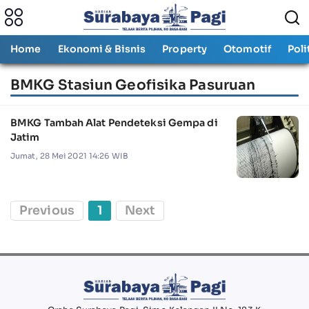
Home
Ekonomi & Bisnis
Property
Otomotif
Poli
BMKG Stasiun Geofisika Pasuruan
BMKG Tambah Alat Pendeteksi Gempa di
Jatim
Jumat, 28 Mei 2021 14:26 WIB
Previous
1
Next