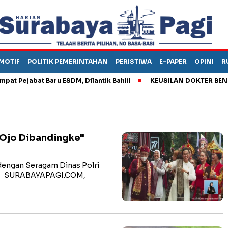
MOTIF
POLITIK PEMERINTAHAN
PERISTIWA
E-PAPER
OPINI
R
ejabat Baru ESDM, Dilantik Bahlil
KEUSILAN DOKTER BENI, ARA
"Ojo Dibandingke"
 dengan Seragam Dinas Polri
nya SURABAYAPAGI.COM,