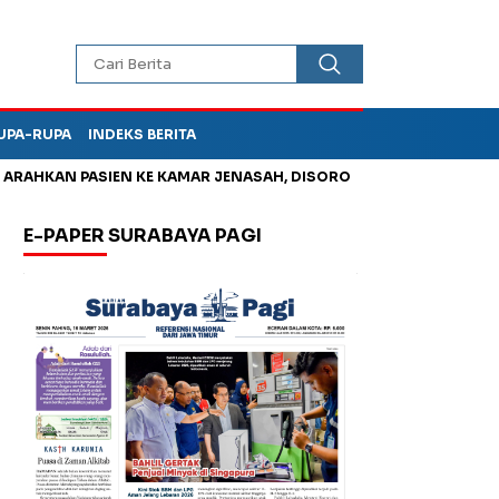
UPA-RUPA
INDEKS BERITA
HKAN PASIEN KE KAMAR JENASAH, DISOROT
Jadi Otak Mark Up
E-PAPER SURABAYA PAGI