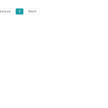
evious
1
Next