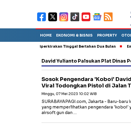
HOME
EKONOMI & BISNIS
PROPERTY
OTO
n Sebut TPA Diperkirakan Tinggal Bertahan Dua Bulan
Empat P
David Yulianto Palsukan Plat Dinas P
Sosok Pengendara 'Koboi' David
Viral Todongkan Pistol di Jalan T
Minggu, 07 Mei 2023 10:02 WIB
SURABAYAPAGI.com, Jakarta - Baru-baru ini
yang memperlihatkan pengendara 'koboi' 
airsoft gun dan …