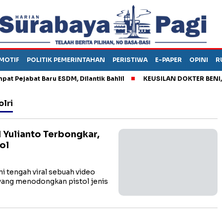
MOTIF
POLITIK PEMERINTAHAN
PERISTIWA
E-PAPER
OPINI
R
ejabat Baru ESDM, Dilantik Bahlil
KEUSILAN DOKTER BENI, ARA
olri
 Yulianto Terbongkar,
ol
 tengah viral sebuah video
yang menodongkan pistol jenis