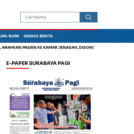
UPA-RUPA
INDEKS BERITA
HKAN PASIEN KE KAMAR JENASAH, DISOROT
Jadi Otak Mark Up
E-PAPER SURABAYA PAGI