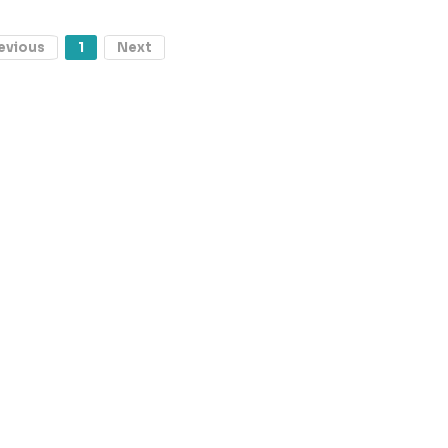
evious
1
Next