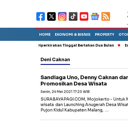
HOME
EKONOMI & BISNIS
PROPERTY
OTO
un Sebut TPA Diperkirakan Tinggal Bertahan Dua Bulan
Empat P
Deni Caknan
Sandiaga Uno, Denny Caknan dan
Promosikan Desa Wisata
Senin, 24 Mei 2021 17:23 WIB
SURABAYAPAGI.COM, Mojokerto - Untuk 
wisata dan Launching Anugerah Desa Wisat
Pujon Kidul Kabupaten Malang, …