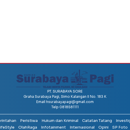
PT. SURABAYA SORE
Graha Surabaya Pagi, Simo Kalangan II No. 183 K
Email
hsurabayapagi@gmail.com
Telp 0818581111
erintahan
Peristiwa
Hukum dan Kriminal
Catatan Tatang
Investi
ifeStyle
OlahRaga
Infotainment
Internasional
Opini
SP Foto