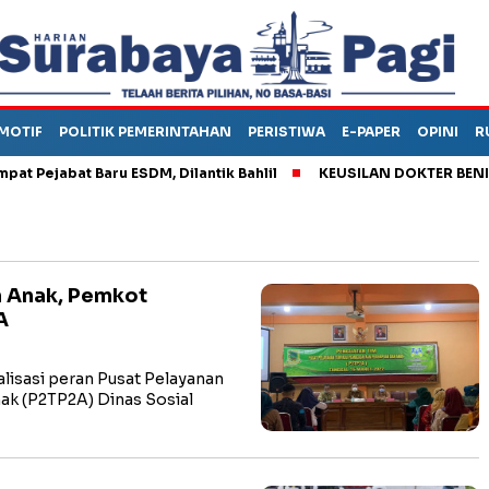
MOTIF
POLITIK PEMERINTAHAN
PERISTIWA
E-PAPER
OPINI
R
jabat Baru ESDM, Dilantik Bahlil
KEUSILAN DOKTER BENI, ARA
 Anak, Pemkot
A
sasi peran Pusat Pelayanan
k (P2TP2A) Dinas Sosial