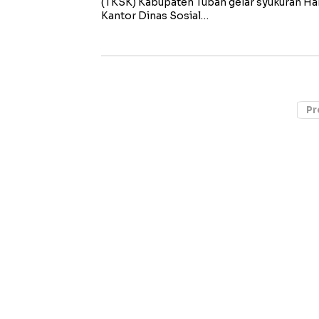
(TKSK) Kabupaten Tuban gelar syukuran Har
Kantor Dinas Sosial…
Pr