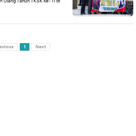
i Ulang Tahun TKSK ke- 11 di
evious
1
Next