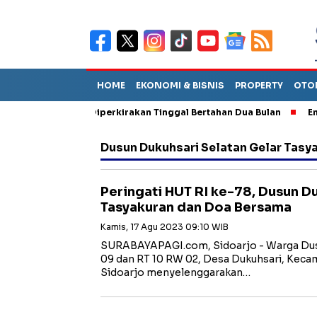
HOME
EKONOMI & BISNIS
PROPERTY
OTO
un Sebut TPA Diperkirakan Tinggal Bertahan Dua Bulan
Empat P
Dusun Dukuhsari Selatan Gelar Tasy
Peringati HUT RI ke-78, Dusun D
Tasyakuran dan Doa Bersama
Kamis, 17 Agu 2023 09:10 WIB
SURABAYAPAGI.com, Sidoarjo - Warga Dusu
09 dan RT 10 RW 02, Desa Dukuhsari, Kec
Sidoarjo menyelenggarakan…