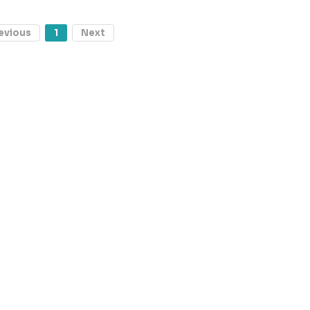
evious
1
Next