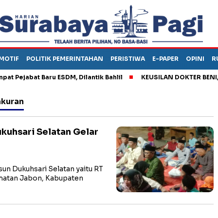
MOTIF
POLITIK PEMERINTAHAN
PERISTIWA
E-PAPER
OPINI
R
ejabat Baru ESDM, Dilantik Bahlil
KEUSILAN DOKTER BENI, ARA
akuran
ukuhsari Selatan Gelar
n Dukuhsari Selatan yaitu RT
amatan Jabon, Kabupaten