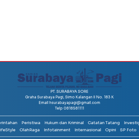
PT. SURABAYA SORE
Graha Surabaya Pagi, Simo Kalangan II No. 183 K
Email
hsurabayapagi@gmail.com
Telp 0818581111
erintahan
Peristiwa
Hukum dan Kriminal
Catatan Tatang
Investi
ifeStyle
OlahRaga
Infotainment
Internasional
Opini
SP Foto