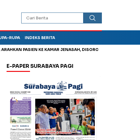
UPA-RUPA
INDEKS BERITA
HKAN PASIEN KE KAMAR JENASAH, DISOROT
Jadi Otak Mark Up
E-PAPER SURABAYA PAGI