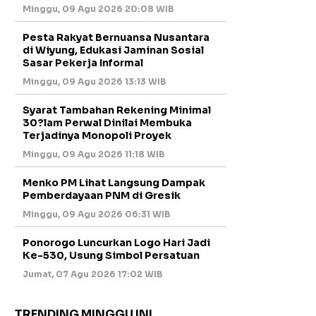
Minggu, 09 Agu 2026 20:08 WIB
Pesta Rakyat Bernuansa Nusantara
di Wiyung, Edukasi Jaminan Sosial
Sasar Pekerja Informal
Minggu, 09 Agu 2026 13:13 WIB
Syarat Tambahan Rekening Minimal
30?lam Perwal Dinilai Membuka
Terjadinya Monopoli Proyek
Minggu, 09 Agu 2026 11:18 WIB
Menko PM Lihat Langsung Dampak
Pemberdayaan PNM di Gresik
Minggu, 09 Agu 2026 06:31 WIB
Ponorogo Luncurkan Logo Hari Jadi
Ke-530, Usung Simbol Persatuan
Jumat, 07 Agu 2026 17:02 WIB
TRENDING MINGGU INI