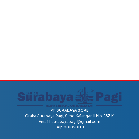
PT. SURABAYA SORE
Graha Surabaya Pagi, Simo Kalangan II No. 183 K
Email
hsurabayapagi@gmail.com
Telp 0818581111