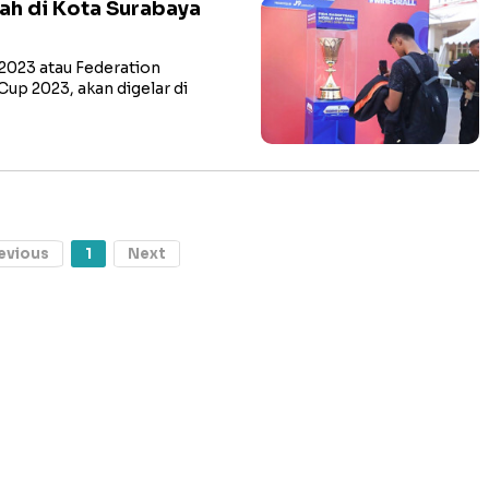
ah di Kota Surabaya
023 atau Federation
Cup 2023, akan digelar di
evious
1
Next