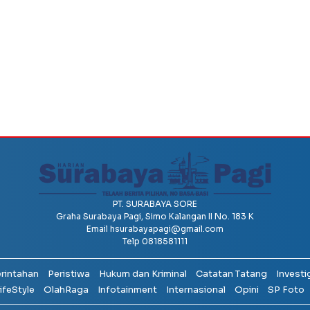
PT. SURABAYA SORE
Graha Surabaya Pagi, Simo Kalangan II No. 183 K
Email
hsurabayapagi@gmail.com
Telp 0818581111
erintahan
Peristiwa
Hukum dan Kriminal
Catatan Tatang
Investi
ifeStyle
OlahRaga
Infotainment
Internasional
Opini
SP Foto