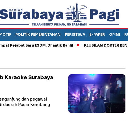
MOTIF
POLITIK PEMERINTAHAN
PERISTIWA
E-PAPER
OPINI
R
ejabat Baru ESDM, Dilantik Bahlil
KEUSILAN DOKTER BENI, AR
ub Karaoke Surabaya
engunjung dan pegawai
di daerah Pasar Kembang