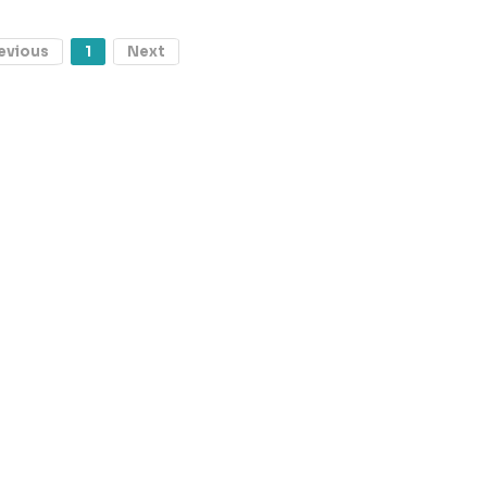
evious
1
Next