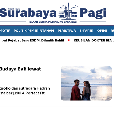
MOTIF
POLITIK PEMERINTAHAN
PERISTIWA
E-PAPER
OPINI
R
jabat Baru ESDM, Dilantik Bahlil
KEUSILAN DOKTER BENI, ARA
 Budaya Bali lewat
groho dan sutradara Hadrah
sia berjudul A Perfect Fit