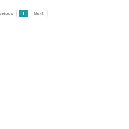
evious
1
Next