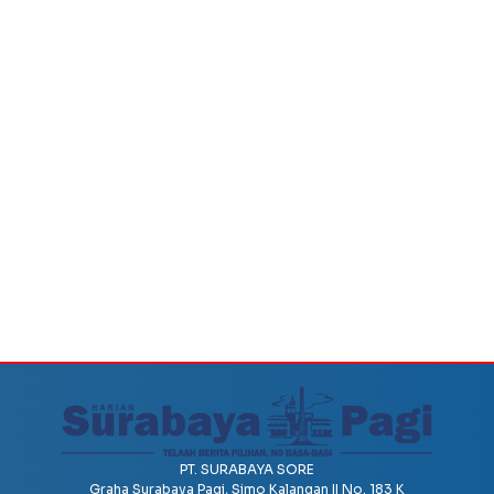
PT. SURABAYA SORE
Graha Surabaya Pagi, Simo Kalangan II No. 183 K