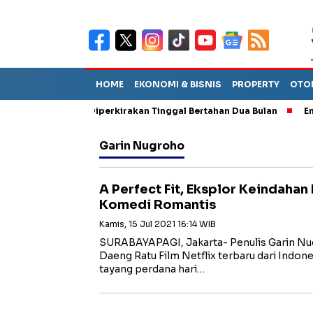
HOME
EKONOMI & BISNIS
PROPERTY
OTO
n Sebut TPA Diperkirakan Tinggal Bertahan Dua Bulan
Empat Pe
Garin Nugroho
A Perfect Fit, Eksplor Keindahan
Komedi Romantis
Kamis, 15 Jul 2021 16:14 WIB
SURABAYAPAGI, Jakarta- Penulis Garin Nu
Daeng Ratu Film Netflix terbaru dari Indone
tayang perdana hari…