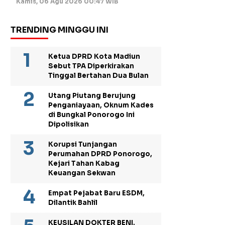
Kamis, 06 Agu 2026 00:47 WIB
TRENDING MINGGU INI
Ketua DPRD Kota Madiun
Sebut TPA Diperkirakan
Tinggal Bertahan Dua Bulan
Utang Piutang Berujung
Penganiayaan, Oknum Kades
di Bungkal Ponorogo Ini
Dipolisikan
Korupsi Tunjangan
Perumahan DPRD Ponorogo,
Kejari Tahan Kabag
Keuangan Sekwan
Empat Pejabat Baru ESDM,
Dilantik Bahlil
KEUSILAN DOKTER BENI,