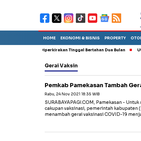
HOME
EKONOMI & BISNIS
PROPERTY
OTO
n Sebut TPA Diperkirakan Tinggal Bertahan Dua Bulan
Utang P
Gerai Vaksin
Pemkab Pamekasan Tambah Gerai 
Rabu, 24 Nov 2021 18:35 WIB
SURABAYAPAGI.COM, Pamekasan - Untuk 
cakupan vaksinasi, pemerintah kabupaten
menambah gerai vaksinasi COVID-19 menj