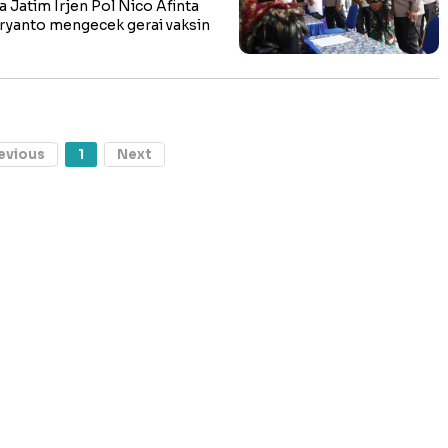
atim Irjen Pol Nico Afinta
ryanto mengecek gerai vaksin
evious
1
Next