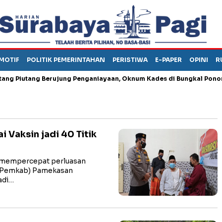
MOTIF
POLITIK PEMERINTAHAN
PERISTIWA
E-PAPER
OPINI
R
iutang Berujung Penganiayaan, Oknum Kades di Bungkal Ponorogo In
Vaksin jadi 40 Titik
mempercepat perluasan
 (Pemkab) Pamekasan
adi…