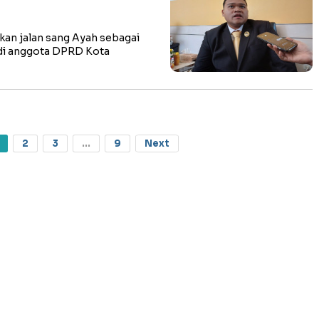
n jalan sang Ayah sebagai
adi anggota DPRD Kota
2
3
...
9
Next