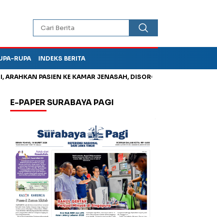
UPA-RUPA
INDEKS BERITA
HKAN PASIEN KE KAMAR JENASAH, DISOROT
Jadi Otak Mark Up
E-PAPER SURABAYA PAGI