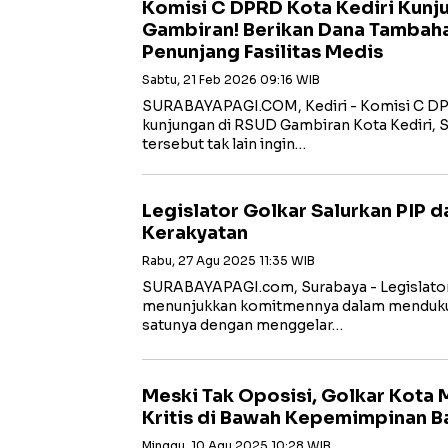
Komisi C DPRD Kota Kediri Kunj
Gambiran! Berikan Dana Tambaha
Penunjang Fasilitas Medis
Sabtu, 21 Feb 2026 09:16 WIB
SURABAYAPAGI.COM, Kediri - Komisi C DP
kunjungan di RSUD Gambiran Kota Kediri, S
tersebut tak lain ingin…
Legislator Golkar Salurkan PIP
Kerakyatan
Rabu, 27 Agu 2025 11:35 WIB
SURABAYAPAGI.com, Surabaya - Legislator 
menunjukkan komitmennya dalam mendukun
satunya dengan menggelar…
Meski Tak Oposisi, Golkar Kota 
Kritis di Bawah Kepemimpinan B
Minggu, 10 Agu 2025 10:28 WIB