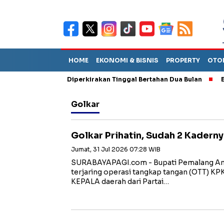
HOME
EKONOMI & BISNIS
PROPERTY
OTO
n Sebut TPA Diperkirakan Tinggal Bertahan Dua Bulan
Empat Pe
Golkar
Golkar Prihatin, Sudah 2 Kadern
Jumat, 31 Jul 2026 07:28 WIB
SURABAYAPAGI.com - Bupati Pemalang An
terjaring operasi tangkap tangan (OTT) KPK,
KEPALA daerah dari Partai…