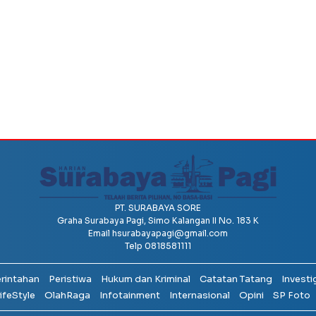
PT. SURABAYA SORE
Graha Surabaya Pagi, Simo Kalangan II No. 183 K
Email
hsurabayapagi@gmail.com
Telp 0818581111
erintahan
Peristiwa
Hukum dan Kriminal
Catatan Tatang
Investi
ifeStyle
OlahRaga
Infotainment
Internasional
Opini
SP Foto