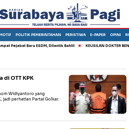
MOTIF
POLITIK PEMERINTAHAN
PERISTIWA
E-PAPER
OPINI
R
jabat Baru ESDM, Dilantik Bahlil
KEUSILAN DOKTER BENI, ARA
ya di OTT KPK
om Widiyantoro yang
 jadi perhatian Partai Golkar.