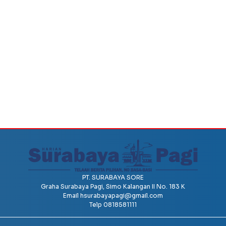
PT. SURABAYA SORE
Graha Surabaya Pagi, Simo Kalangan II No. 183 K
Email
hsurabayapagi@gmail.com
Telp 0818581111