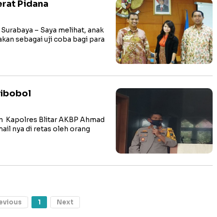
erat Pidana
abaya – Saya melihat, anak
kan sebagai uji coba bagi para
Dibobol
n Kapolres Blitar AKBP Ahmad
il nya di retas oleh orang
evious
1
Next