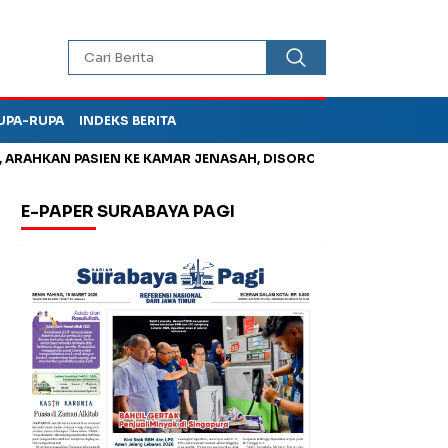
UPA-RUPA
INDEKS BERITA
HKAN PASIEN KE KAMAR JENASAH, DISOROT
Jadi Otak Mark Up
E-PAPER SURABAYA PAGI