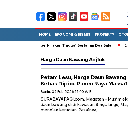
HOME
EKONOMI & BISNIS
PROPERTY
OTO
un Sebut TPA Diperkirakan Tinggal Bertahan Dua Bulan
Empat P
Harga Daun Bawang Anjlok
Petani Lesu, Harga Daun Bawang 
Bebas Dipicu Panen Raya Massal
Senin, 09 Feb 2026 15:40 WIB
SURABAYAPAGI.com, Magetan - Musim eks
daun bawang di di kawasan Singolangu, Mag
menelan kerugian. Pasalnya,…