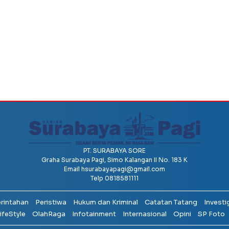
PT. SURABAYA SORE
Graha Surabaya Pagi, Simo Kalangan II No. 183 K
Email
hsurabayapagi@gmail.com
Telp 0818581111
erintahan
Peristiwa
Hukum dan Kriminal
Catatan Tatang
Investi
ifeStyle
OlahRaga
Infotainment
Internasional
Opini
SP Foto