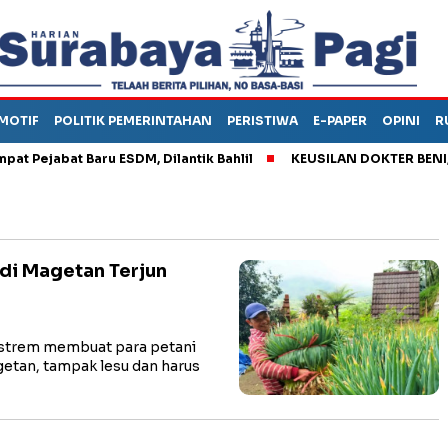
MOTIF
POLITIK PEMERINTAHAN
PERISTIWA
E-PAPER
OPINI
R
ejabat Baru ESDM, Dilantik Bahlil
KEUSILAN DOKTER BENI, ARA
di Magetan Terjun
trem membuat para petani
etan, tampak lesu dan harus