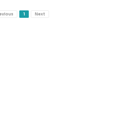
evious
1
Next