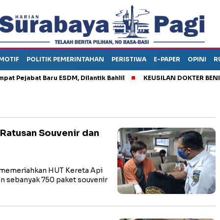
MOTIF
POLITIK PEMERINTAHAN
PERISTIWA
E-PAPER
OPINI
R
ejabat Baru ESDM, Dilantik Bahlil
KEUSILAN DOKTER BENI, ARA
 Ratusan Souvenir dan
memeriahkan HUT Kereta Api
n sebanyak 750 paket souvenir