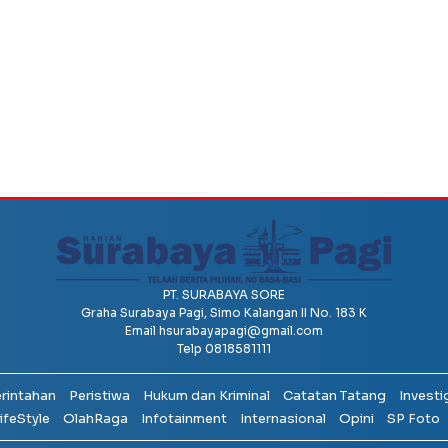
PT. SURABAYA SORE
Graha Surabaya Pagi, Simo Kalangan II No. 183 K
Email
hsurabayapagi@gmail.com
Telp 0818581111
erintahan
Peristiwa
Hukum dan Kriminal
Catatan Tatang
Investi
ifeStyle
OlahRaga
Infotainment
Internasional
Opini
SP Foto