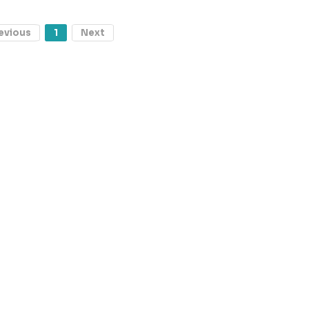
evious
1
Next