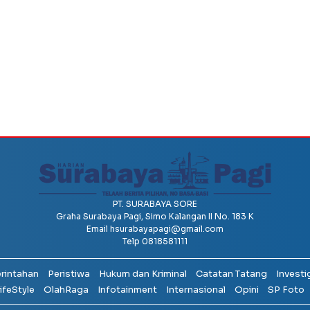
PT. SURABAYA SORE
Graha Surabaya Pagi, Simo Kalangan II No. 183 K
Email
hsurabayapagi@gmail.com
Telp 0818581111
erintahan
Peristiwa
Hukum dan Kriminal
Catatan Tatang
Investi
ifeStyle
OlahRaga
Infotainment
Internasional
Opini
SP Foto