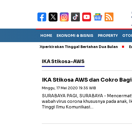
HOME
EKONOMI & BISNIS
PROPERTY
OTO
un Sebut TPA Diperkirakan Tinggal Bertahan Dua Bulan
Empat P
IKA Stikosa-AWS
IKA Stikosa AWS dan Cokro Bag
Minggu, 17 Mei 2020 19:35 WIB
SURABAYA PAGI, SURABAYA - Mencermati d
wabah virus corona khususnya pada anak, I
Tinggi Ilmu Komunikasi…