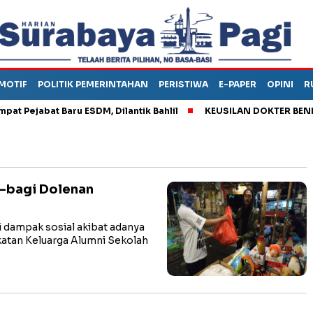
MOTIF
POLITIK PEMERINTAHAN
PERISTIWA
E-PAPER
OPINI
R
ejabat Baru ESDM, Dilantik Bahlil
KEUSILAN DOKTER BENI, ARA
i-bagi Dolenan
ampak sosial akibat adanya
katan Keluarga Alumni Sekolah