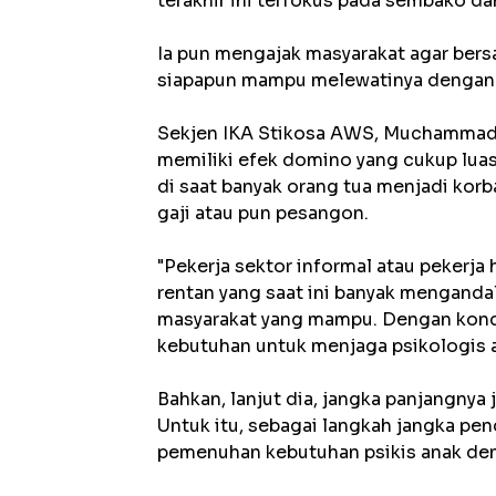
terakhir ini terfokus pada sembako da
Ia pun mengajak masyarakat agar be
siapapun mampu melewatinya dengan k
Sekjen IKA Stikosa AWS, Muchammad 
memiliki efek domino yang cukup luas
di saat banyak orang tua menjadi kor
gaji atau pun pesangon.
"Pekerja sektor informal atau pekerja
rentan yang saat ini banyak mengand
masyarakat yang mampu. Dengan kondi
kebutuhan untuk menjaga psikologis an
Bahkan, lanjut dia, jangka panjangny
Untuk itu, sebagai langkah jangka pen
pemenuhan kebutuhan psikis anak de