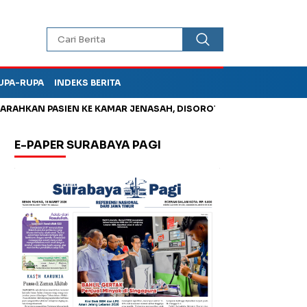
UPA-RUPA
INDEKS BERITA
PASIEN KE KAMAR JENASAH, DISOROT
Jadi Otak Mark Up Tunja
E-PAPER SURABAYA PAGI