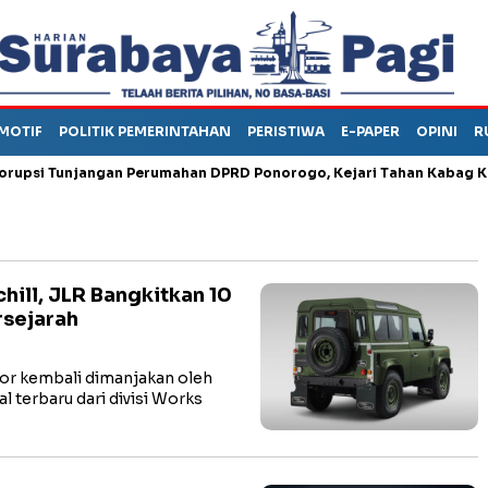
MOTIF
POLITIK PEMERINTAHAN
PERISTIWA
E-PAPER
OPINI
R
 Tunjangan Perumahan DPRD Ponorogo, Kejari Tahan Kabag Keuan
hill, JLR Bangkitkan 10
rsejarah
or kembali dimanjakan oleh
l terbaru dari divisi Works