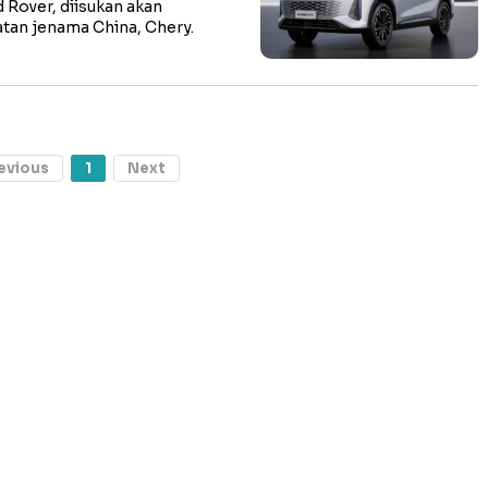
Rover, diisukan akan
atan jenama China, Chery.
evious
1
Next