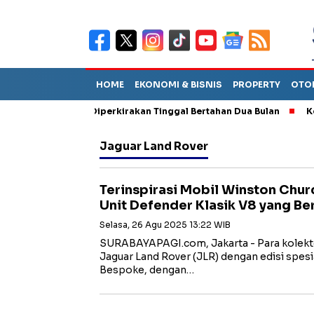
HOME
EKONOMI & BISNIS
PROPERTY
OTO
n Sebut TPA Diperkirakan Tinggal Bertahan Dua Bulan
Korupsi
Jaguar Land Rover
Terinspirasi Mobil Winston Churc
Unit Defender Klasik V8 yang Be
Selasa, 26 Agu 2025 13:22 WIB
SURABAYAPAGI.com, Jakarta - Para kolekt
Jaguar Land Rover (JLR) dengan edisi spesia
Bespoke, dengan…