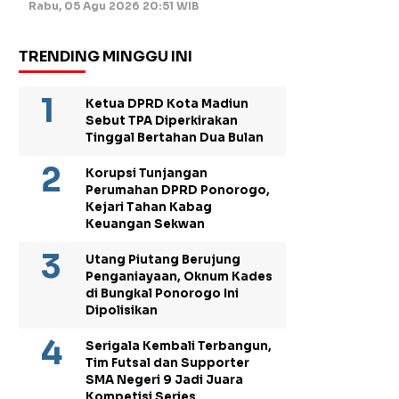
Rabu, 05 Agu 2026 20:51 WIB
TRENDING MINGGU INI
Ketua DPRD Kota Madiun
Sebut TPA Diperkirakan
Tinggal Bertahan Dua Bulan
Korupsi Tunjangan
Perumahan DPRD Ponorogo,
Kejari Tahan Kabag
Keuangan Sekwan
Utang Piutang Berujung
Penganiayaan, Oknum Kades
di Bungkal Ponorogo Ini
Dipolisikan
Serigala Kembali Terbangun,
Tim Futsal dan Supporter
SMA Negeri 9 Jadi Juara
Kompetisi Series