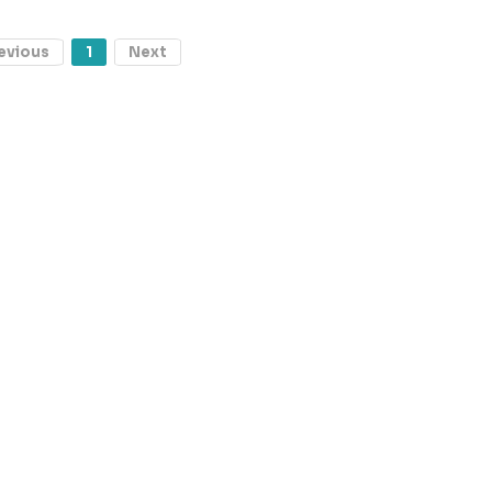
evious
1
Next