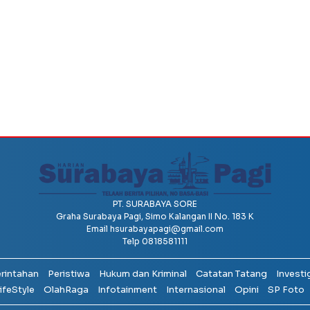
PT. SURABAYA SORE
Graha Surabaya Pagi, Simo Kalangan II No. 183 K
Email
hsurabayapagi@gmail.com
Telp 0818581111
erintahan
Peristiwa
Hukum dan Kriminal
Catatan Tatang
Investi
ifeStyle
OlahRaga
Infotainment
Internasional
Opini
SP Foto