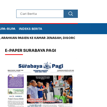
UPA-RUPA
INDEKS BERITA
HKAN PASIEN KE KAMAR JENASAH, DISOROT
Jadi Otak Mark Up
E-PAPER SURABAYA PAGI