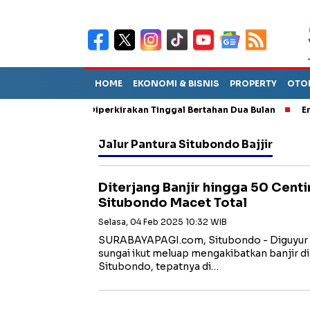
HOME
EKONOMI & BISNIS
PROPERTY
OTO
un Sebut TPA Diperkirakan Tinggal Bertahan Dua Bulan
Empat P
Jalur Pantura Situbondo Bajjir
Diterjang Banjir hingga 50 Centi
Situbondo Macet Total
Selasa, 04 Feb 2025 10:32 WIB
SURABAYAPAGI.com, Situbondo - Diguyur h
sungai ikut meluap mengakibatkan banjir di
Situbondo, tepatnya di…