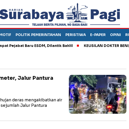
MOTIF
POLITIK PEMERINTAHAN
PERISTIWA
E-PAPER
OPINI
R
ejabat Baru ESDM, Dilantik Bahlil
KEUSILAN DOKTER BENI, ARA
meter, Jalur Pantura
ujan deras mengakibatkan air
 sejumlah Jalur Pantura