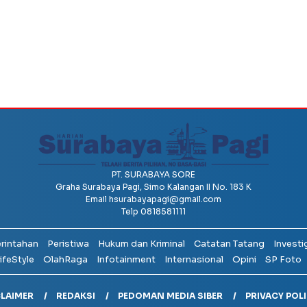
PT. SURABAYA SORE
Graha Surabaya Pagi, Simo Kalangan II No. 183 K
Email
hsurabayapagi@gmail.com
Telp 0818581111
erintahan
Peristiwa
Hukum dan Kriminal
Catatan Tatang
Investi
ifeStyle
OlahRaga
Infotainment
Internasional
Opini
SP Foto
CLAIMER
REDAKSI
PEDOMAN MEDIA SIBER
PRIVACY POL