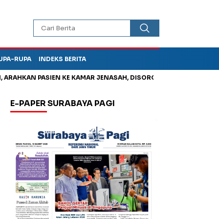
UPA-RUPA
INDEKS BERITA
AHKAN PASIEN KE KAMAR JENASAH, DISOROT
Jadi Otak Mark U
E-PAPER SURABAYA PAGI