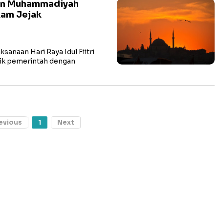
dan Muhammadiyah
kam Jejak
naan Hari Raya Idul Fiitri
baik pemerintah dengan
evious
1
Next