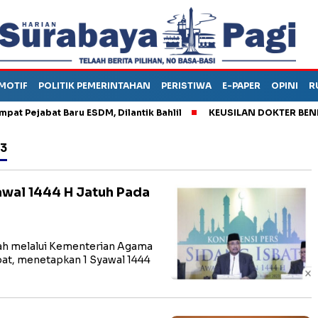
MOTIF
POLITIK PEMERINTAHAN
PERISTIWA
E-PAPER
OPINI
R
ejabat Baru ESDM, Dilantik Bahlil
KEUSILAN DOKTER BENI, AR
23
awal 1444 H Jatuh Pada
h melalui Kementerian Agama
bat, menetapkan 1 Syawal 1444