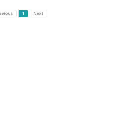
evious
1
Next