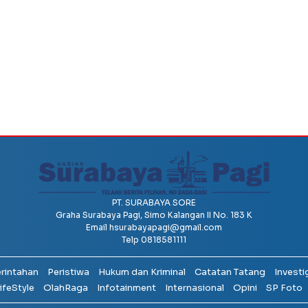
PT. SURABAYA SORE
Graha Surabaya Pagi, Simo Kalangan II No. 183 K
Email
hsurabayapagi@gmail.com
Telp 0818581111
erintahan
Peristiwa
Hukum dan Kriminal
Catatan Tatang
Investi
ifeStyle
OlahRaga
Infotainment
Internasional
Opini
SP Foto