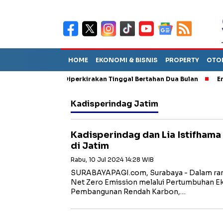
HOME
EKONOMI & BISNIS
PROPERTY
OTO
un Sebut TPA Diperkirakan Tinggal Bertahan Dua Bulan
Empat P
Kadisperindag Jatim
Kadisperindag dan Lia Istifhama
di Jatim
Rabu, 10 Jul 2024 14:28 WIB
SURABAYAPAGI.com, Surabaya - Dalam ra
Net Zero Emission melalui Pertumbuhan E
Pembangunan Rendah Karbon,…