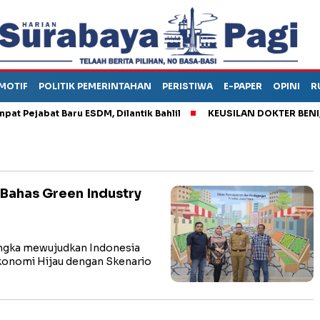
MOTIF
POLITIK PEMERINTAHAN
PERISTIWA
E-PAPER
OPINI
R
ejabat Baru ESDM, Dilantik Bahlil
KEUSILAN DOKTER BENI, ARA
 Bahas Green Industry
ngka mewujudkan Indonesia
konomi Hijau dengan Skenario