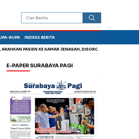
UPA-RUPA
INDEKS BERITA
HKAN PASIEN KE KAMAR JENASAH, DISOROT
Jadi Otak Mark Up
E-PAPER SURABAYA PAGI