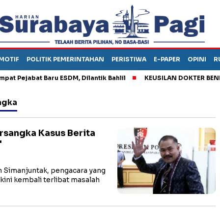
MOTIF
POLITIK PEMERINTAHAN
PERISTIWA
E-PAPER
OPINI
R
ejabat Baru ESDM, Dilantik Bahlil
KEUSILAN DOKTER BENI, AR
ngka
rsangka Kasus Berita
'
 Simanjuntak, pengacara yang
kini kembali terlibat masalah