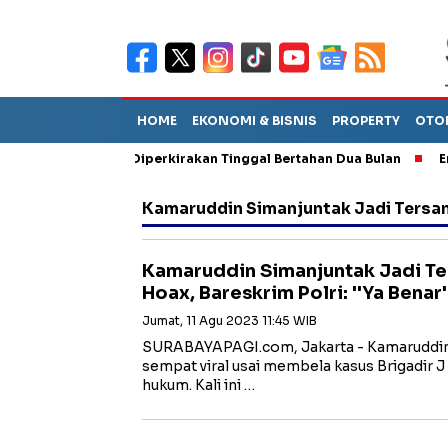
HOME
EKONOMI & BISNIS
PROPERTY
OTO
un Sebut TPA Diperkirakan Tinggal Bertahan Dua Bulan
Empat P
Kamaruddin Simanjuntak Jadi Tersa
Kamaruddin Simanjuntak Jadi Te
Hoax, Bareskrim Polri: ''Ya Benar'
Jumat, 11 Agu 2023 11:45 WIB
SURABAYAPAGI.com, Jakarta - Kamaruddin
sempat viral usai membela kasus Brigadir J 
hukum. Kali ini …