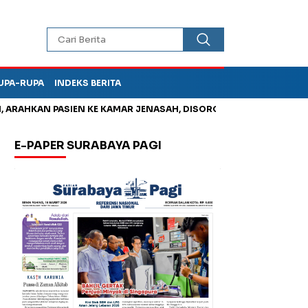
UPA-RUPA
INDEKS BERITA
AHKAN PASIEN KE KAMAR JENASAH, DISOROT
Jadi Otak Mark U
E-PAPER SURABAYA PAGI