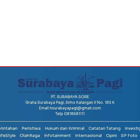
PT. SURABAYA SORE
Graha Surabaya Pagi, Simo Kalangan II No. 183 K
Email
hsurabayapagi@gmail.com
Telp 0818581111
erintahan
Peristiwa
Hukum dan Kriminal
Catatan Tatang
Investi
ifeStyle
OlahRaga
Infotainment
Internasional
Opini
SP Foto