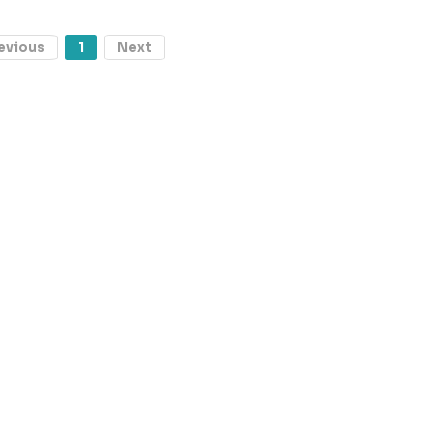
evious
1
Next