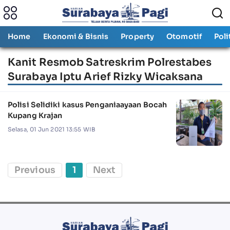
Home
Ekonomi & Bisnis
Property
Otomotif
Poli
Kanit Resmob Satreskrim Polrestabes
Surabaya Iptu Arief Rizky Wicaksana
Polisi Selidiki kasus Penganiaayaan Bocah
Kupang Krajan
Selasa, 01 Jun 2021 13:55 WIB
Previous
1
Next