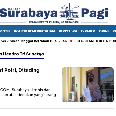
MOTIF
POLITIK PEMERINTAHAN
PERISTIWA
E-PAPER
OPINI
R
rakan Tinggal Bertahan Dua Bulan
KEUSILAN DOKTER BENI, AR
s Hendro Tri Susetyo
 Polri, Dituding
OM, Surabaya - Ironis dan
san atas tindakan yang kurang