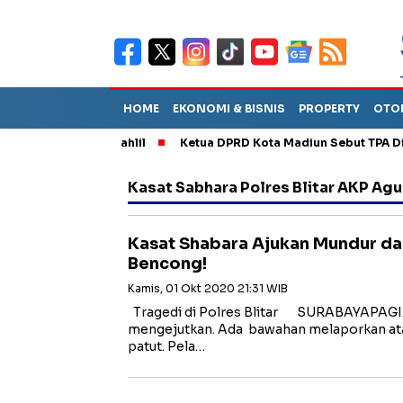
HOME
EKONOMI & BISNIS
PROPERTY
OTO
DM, Dilantik Bahlil
Ketua DPRD Kota Madiun Sebut TPA Diperki
Kasat Sabhara Polres Blitar AKP Agu
Kasat Shabara Ajukan Mundur dari
Bencong!
Kamis, 01 Okt 2020 21:31 WIB
Tragedi di Polres Blitar SURABAYAPAGI.C
mengejutkan. Ada bawahan melaporkan ata
patut. Pela…