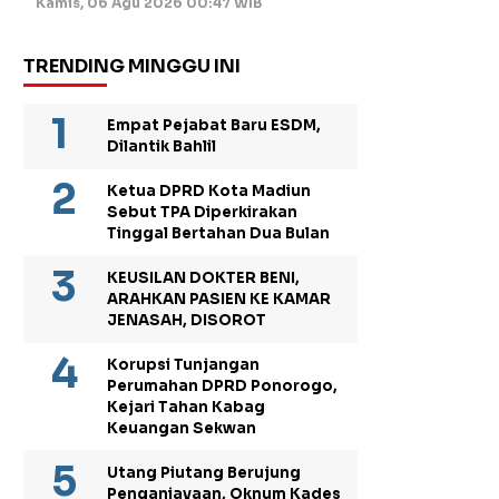
Kamis, 06 Agu 2026 00:47 WIB
TRENDING MINGGU INI
Empat Pejabat Baru ESDM,
Dilantik Bahlil
Ketua DPRD Kota Madiun
Sebut TPA Diperkirakan
Tinggal Bertahan Dua Bulan
KEUSILAN DOKTER BENI,
ARAHKAN PASIEN KE KAMAR
JENASAH, DISOROT
Korupsi Tunjangan
Perumahan DPRD Ponorogo,
Kejari Tahan Kabag
Keuangan Sekwan
Utang Piutang Berujung
Penganiayaan, Oknum Kades