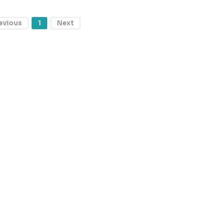
evious
1
Next