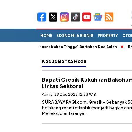
HOME
EKONOMI & BISNIS
PROPERTY
OTO
un Sebut TPA Diperkirakan Tinggal Bertahan Dua Bulan
Empat P
Kasus Berita Hoax
Bupati Gresik Kukuhkan Bakohu
Lintas Sektoral
Kamis, 28 Des 2023 12:53 WIB
SURABAYAPAGI.com, Gresik - Sebanyak 36 
belakang resmi dilantik menjadi bagian da
Mereka, diantaranya…