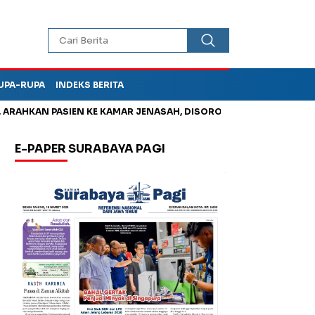
UPA-RUPA
INDEKS BERITA
HKAN PASIEN KE KAMAR JENASAH, DISOROT
Jadi Otak Mark Up
E-PAPER SURABAYA PAGI