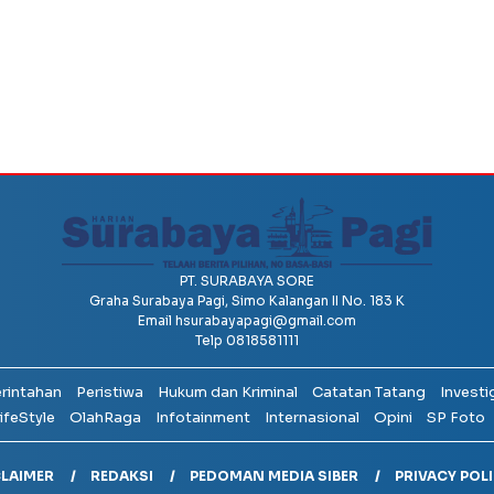
PT. SURABAYA SORE
Graha Surabaya Pagi, Simo Kalangan II No. 183 K
Email
hsurabayapagi@gmail.com
Telp 0818581111
erintahan
Peristiwa
Hukum dan Kriminal
Catatan Tatang
Investi
ifeStyle
OlahRaga
Infotainment
Internasional
Opini
SP Foto
CLAIMER
REDAKSI
PEDOMAN MEDIA SIBER
PRIVACY POL