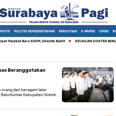
MOTIF
POLITIK PEMERINTAHAN
PERISTIWA
E-PAPER
OPINI
R
ejabat Baru ESDM, Dilantik Bahlil
KEUSILAN DOKTER BENI, ARA
mas Beranggotakan
orang dari beragam latar
ri Bakohumas Kabupaten Gresik.