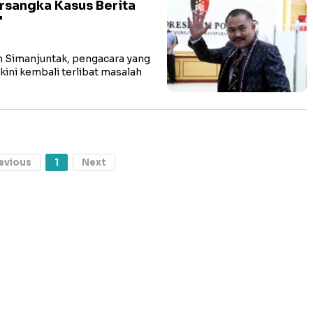
rsangka Kasus Berita
'
 Simanjuntak, pengacara yang
kini kembali terlibat masalah
evious
1
Next