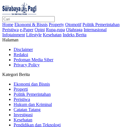
Home
Ekonomi & Bisnis
Property
Otomotif
Politik Pemerintahan
Peristiwa
e-Paper
Opini
Rupa-rupa
Olahraga
Internasional
Infotainment
Lifestyle
Kesehatan
Indeks Berita
Halaman
Disclaimer
Redaksi
Pedoman Media Siber
Privacy Policy
Kategori Berita
Ekonomi dan Bisnis
Properti
Politik Pemerintahan
Peristiwa
Hukum dan Kriminal
Catatan Tatang
Investigasi
Kesehatan
Pendidikan dan Teknologi