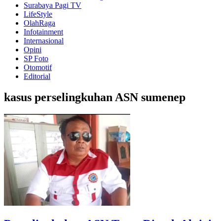
Surabaya Pagi TV
LifeStyle
OlahRaga
Infotainment
Internasional
Opini
SP Foto
Otomotif
Editorial
kasus perselingkuhan ASN sumenep