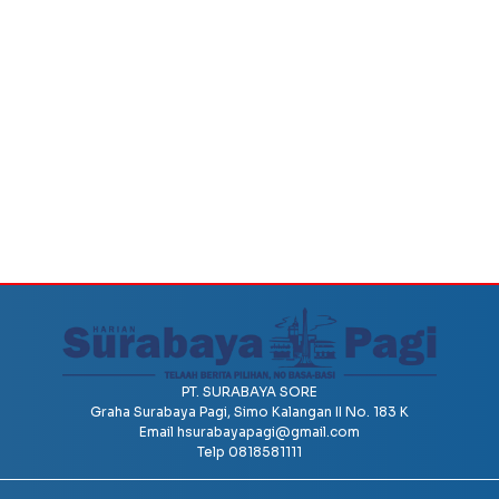
PT. SURABAYA SORE
Graha Surabaya Pagi, Simo Kalangan II No. 183 K
Email
hsurabayapagi@gmail.com
Telp 0818581111