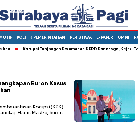
MOTIF
POLITIK PEMERINTAHAN
PERISTIWA
E-PAPER
OPINI
R
Korupsi Tunjangan Perumahan DPRD Ponorogo, Kejari Tahan
enangkapan Buron Kasus
uhan
emberantasan Korupsi (KPK)
nangkap Harun Masiku, buron