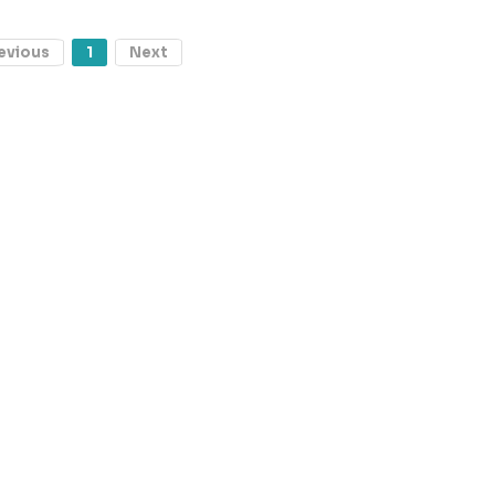
evious
1
Next