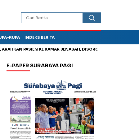
UPA-RUPA
INDEKS BERITA
HKAN PASIEN KE KAMAR JENASAH, DISOROT
Jadi Otak Mark Up
E-PAPER SURABAYA PAGI