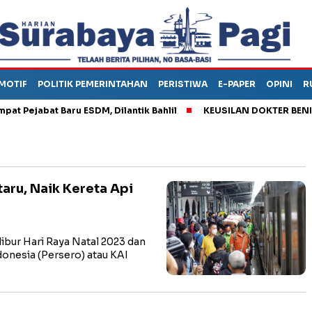
MOTIF
POLITIK PEMERINTAHAN
PERISTIWA
E-PAPER
OPINI
R
ejabat Baru ESDM, Dilantik Bahlil
KEUSILAN DOKTER BENI, ARA
aru, Naik Kereta Api
bur Hari Raya Natal 2023 dan
donesia (Persero) atau KAI