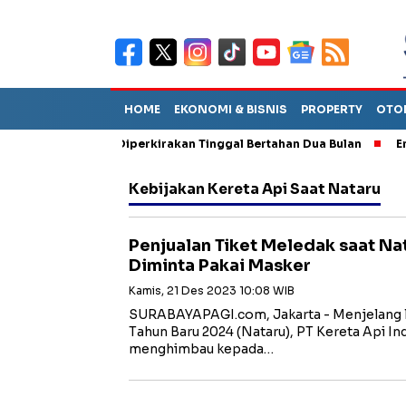
HOME
EKONOMI & BISNIS
PROPERTY
OTO
un Sebut TPA Diperkirakan Tinggal Bertahan Dua Bulan
Empat P
Kebijakan Kereta Api Saat Nataru
Penjualan Tiket Meledak saat Nat
Diminta Pakai Masker
Kamis, 21 Des 2023 10:08 WIB
SURABAYAPAGI.com, Jakarta - Menjelang li
Tahun Baru 2024 (Nataru), PT Kereta Api In
menghimbau kepada…