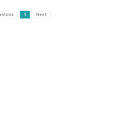
evious
1
Next