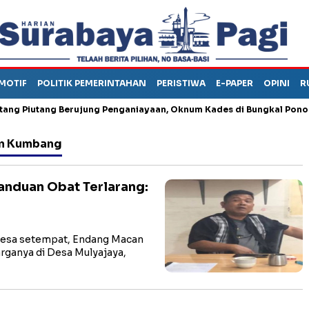
MOTIF
POLITIK PEMERINTAHAN
PERISTIWA
E-PAPER
OPINI
R
iutang Berujung Penganiayaan, Oknum Kades di Bungkal Ponorogo In
an Kumbang
anduan Obat Terlarang:
esa setempat, Endang Macan
ganya di Desa Mulyajaya,