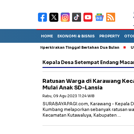
HOME
EKONOMI & BISNIS
PROPERTY
OTO
n Sebut TPA Diperkirakan Tinggal Bertahan Dua Bulan
Utang P
Kepala Desa Setempat Endang Mac
Ratusan Warga di Karawang Kec
Mulai Anak SD-Lansia
Rabu, 09 Agu 2023 11:24 WIB
SURABAYAPAGI.com, Karawang - Kepala D
Kumbang melaporkan sebanyak ratusan war
Kecamatan Kutawaluya, Kabupaten …