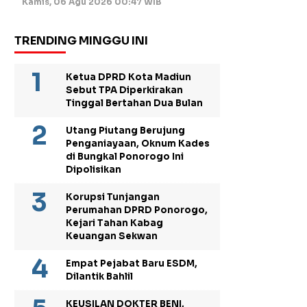
Kamis, 06 Agu 2026 00:47 WIB
TRENDING MINGGU INI
Ketua DPRD Kota Madiun
Sebut TPA Diperkirakan
Tinggal Bertahan Dua Bulan
Utang Piutang Berujung
Penganiayaan, Oknum Kades
di Bungkal Ponorogo Ini
Dipolisikan
Korupsi Tunjangan
Perumahan DPRD Ponorogo,
Kejari Tahan Kabag
Keuangan Sekwan
Empat Pejabat Baru ESDM,
Dilantik Bahlil
KEUSILAN DOKTER BENI,