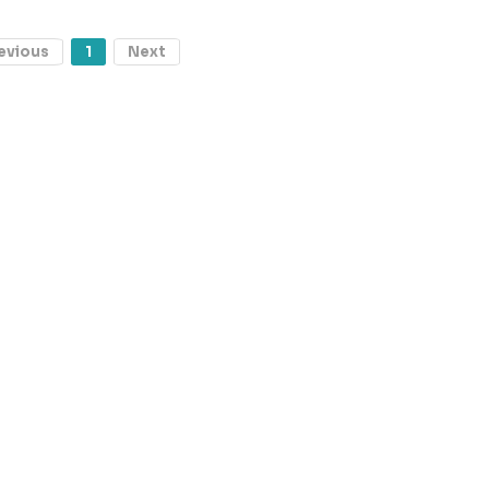
evious
1
Next