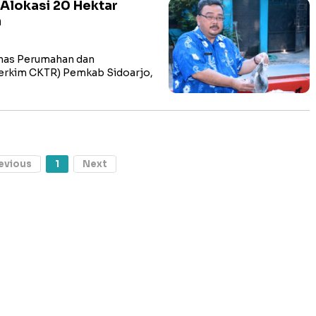
 Alokasi 20 Hektar
n
nas Perumahan dan
Perkim CKTR) Pemkab Sidoarjo,
evious
1
Next