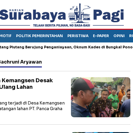
MOTIF
POLITIK PEMERINTAHAN
PERISTIWA
E-PAPER
OPINI
R
iutang Berujung Penganiayaan, Oknum Kades di Bungkal Ponorogo I
Bachruni Aryawan
ga Kemangsen Desak
Ulang Lahan
ng terjadi di Desa Kemangsen
angan lahan PT. Panca Graha