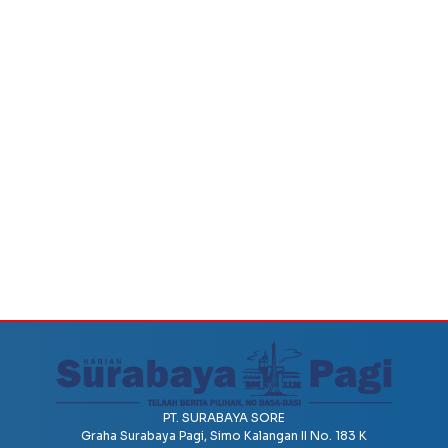
PT. SURABAYA SORE
Graha Surabaya Pagi, Simo Kalangan II No. 183 K