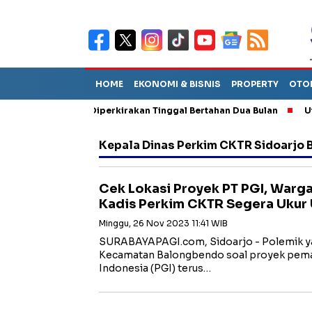
HOME
EKONOMI & BISNIS
PROPERTY
OTO
un Sebut TPA Diperkirakan Tinggal Bertahan Dua Bulan
Utang P
Kepala Dinas Perkim CKTR Sidoarjo 
Cek Lokasi Proyek PT PGI, War
Kadis Perkim CKTR Segera Ukur 
Minggu, 26 Nov 2023 11:41 WIB
SURABAYAPAGI.com, Sidoarjo - Polemik ya
Kecamatan Balongbendo soal proyek pemat
Indonesia (PGI) terus…