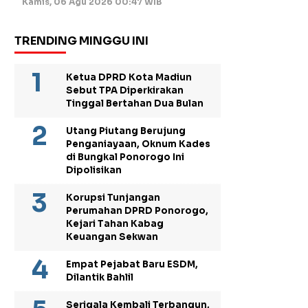
Kamis, 06 Agu 2026 00:47 WIB
TRENDING MINGGU INI
Ketua DPRD Kota Madiun
Sebut TPA Diperkirakan
Tinggal Bertahan Dua Bulan
Utang Piutang Berujung
Penganiayaan, Oknum Kades
di Bungkal Ponorogo Ini
Dipolisikan
Korupsi Tunjangan
Perumahan DPRD Ponorogo,
Kejari Tahan Kabag
Keuangan Sekwan
Empat Pejabat Baru ESDM,
Dilantik Bahlil
Serigala Kembali Terbangun,