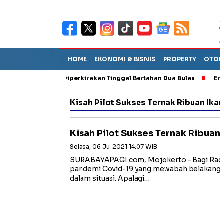
HOME
EKONOMI & BISNIS
PROPERTY
OTO
un Sebut TPA Diperkirakan Tinggal Bertahan Dua Bulan
Empat P
Kisah Pilot Sukses Ternak Ribuan Ik
Kisah Pilot Sukses Ternak Ribua
Selasa, 06 Jul 2021 14:07 WIB
SURABAYAPAGI.com, Mojokerto - Bagi Radhi
pandemi Covid-19 yang mewabah belakangan
dalam situasi. Apalagi…