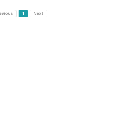
evious
1
Next