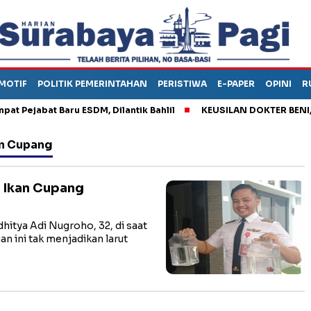
MOTIF
POLITIK PEMERINTAHAN
PERISTIWA
E-PAPER
OPINI
R
ejabat Baru ESDM, Dilantik Bahlil
KEUSILAN DOKTER BENI, ARA
an Cupang
n Ikan Cupang
tya Adi Nugroho, 32, di saat
 ini tak menjadikan larut