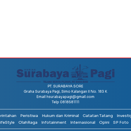
PT. SURABAYA SORE
Graha Surabaya Pagi, Simo Kalangan II No. 183 K
Email
hsurabayapagi@gmail.com
Telp 0818581111
erintahan
Peristiwa
Hukum dan Kriminal
Catatan Tatang
Investi
ifeStyle
OlahRaga
Infotainment
Internasional
Opini
SP Foto