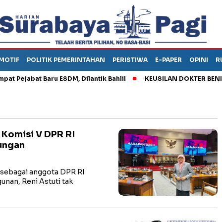
MOTIF
POLITIK PEMERINTAHAN
PERISTIWA
E-PAPER
OPINI
R
ejabat Baru ESDM, Dilantik Bahlil
KEUSILAN DOKTER BENI, ARA
 Komisi V DPR RI
bungan
sebagai anggota DPR RI
unan, Reni Astuti tak