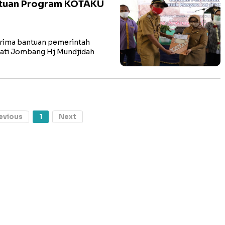
tuan Program KOTAKU
ima bantuan pemerintah
pati Jombang Hj Mundjidah
evious
1
Next