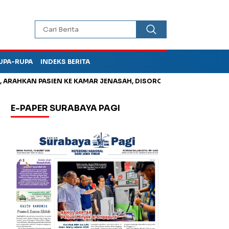
UPA-RUPA
INDEKS BERITA
HKAN PASIEN KE KAMAR JENASAH, DISOROT
Jadi Otak Mark Up
E-PAPER SURABAYA PAGI