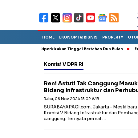
HOME
EKONOMI & BISNIS
PROPERTY
OTO
un Sebut TPA Diperkirakan Tinggal Bertahan Dua Bulan
Empat P
Komisi V DPR RI
Reni Astuti Tak Canggung Masuk
Bidang Infrastruktur dan Perhu
Rabu, 06 Nov 2024 15:02 WIB
SURABAYAPAGI.com, Jakarta - Meski baru 
Komisi V Bidang Infrastruktur dan Pembang
canggung. Ternyata pernah…