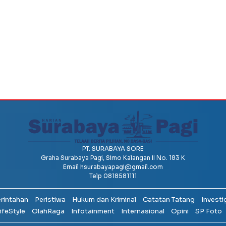
PT. SURABAYA SORE
Graha Surabaya Pagi, Simo Kalangan II No. 183 K
Email
hsurabayapagi@gmail.com
Telp 0818581111
erintahan
Peristiwa
Hukum dan Kriminal
Catatan Tatang
Investi
ifeStyle
OlahRaga
Infotainment
Internasional
Opini
SP Foto