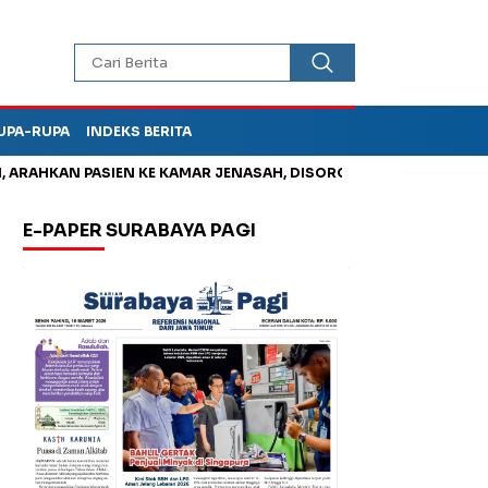
UPA-RUPA
INDEKS BERITA
AHKAN PASIEN KE KAMAR JENASAH, DISOROT
Jadi Otak Mark U
E-PAPER SURABAYA PAGI