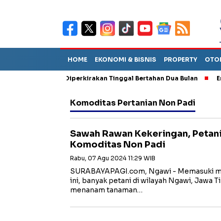
HOME
EKONOMI & BISNIS
PROPERTY
OTO
un Sebut TPA Diperkirakan Tinggal Bertahan Dua Bulan
Empat P
Komoditas Pertanian Non Padi
Sawah Rawan Kekeringan, Petani
Komoditas Non Padi
Rabu, 07 Agu 2024 11:29 WIB
SURABAYAPAGI.com, Ngawi - Memasuki mus
ini, banyak petani di wilayah Ngawi, Jawa T
menanam tanaman…