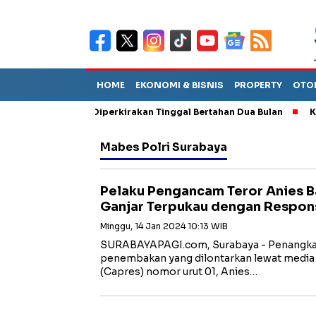
HOME
EKONOMI & BISNIS
PROPERTY
OTO
un Sebut TPA Diperkirakan Tinggal Bertahan Dua Bulan
Korups
Mabes Polri Surabaya
Pelaku Pengancam Teror Anies 
Ganjar Terpukau dengan Respons
Minggu, 14 Jan 2024 10:13 WIB
SURABAYAPAGI.com, Surabaya - Penangk
penembakan yang dilontarkan lewat media 
(Capres) nomor urut 01, Anies…