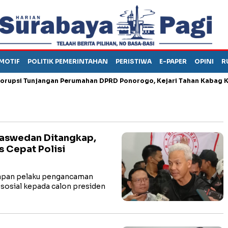
MOTIF
POLITIK PEMERINTAHAN
PERISTIWA
E-PAPER
OPINI
R
i Tunjangan Perumahan DPRD Ponorogo, Kejari Tahan Kabag Keua
Baswedan Ditangkap,
 Cepat Polisi
apan pelaku pengancaman
sosial kepada calon presiden